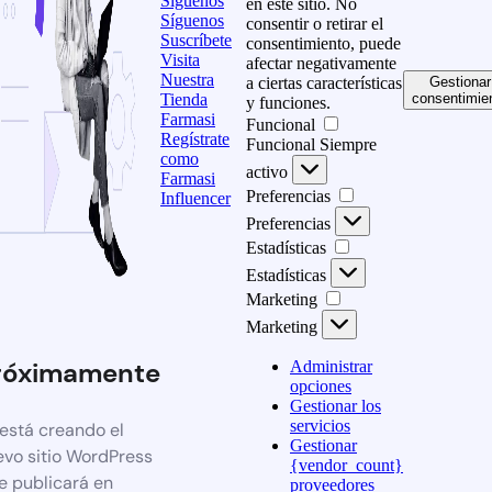
Síguenos
en este sitio. No
Síguenos
consentir o retirar el
Suscríbete
consentimiento, puede
Visita
afectar negativamente
Nuestra
a ciertas características
Gestionar
Tienda
consentimie
y funciones.
Farmasi
Funcional
Regístrate
Funcional
Siempre
como
activo
Farmasi
Preferencias
Influencer
Preferencias
Estadísticas
Estadísticas
Marketing
Marketing
róximamente
Administrar
opciones
Gestionar los
servicios
está creando el
Gestionar
evo sitio WordPress
{vendor_count}
e publicará en
proveedores